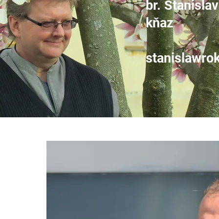
br. Stanisl
kňaz
stanislawro