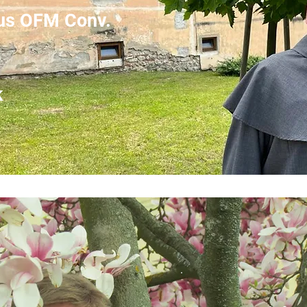
rus OFM Conv.
k