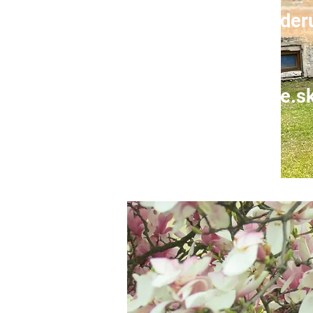
br. Róbert Gajde
kňaz, farár
brehov@abuke.s
0903 982 792