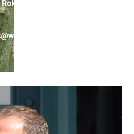
av Rok OFM Conv.
k@wp.pl